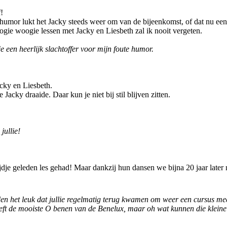
!
) humor lukt het Jacky steeds weer om van de bijeenkomst, of dat nu e
gie woogie lessen met Jacky en Liesbeth zal ik nooit vergeten.
e een heerlijk slachtoffer voor mijn foute humor.
acky en Liesbeth.
acky draaide. Daar kun je niet bij stil blijven zitten.
jullie!
jdje geleden les gehad! Maar dankzij hun dansen we bijna 20 jaar later n
n het leuk dat jullie regelmatig terug kwamen om weer een cursus mee t
eft de mooiste O benen van de Benelux, maar oh wat kunnen die kleine