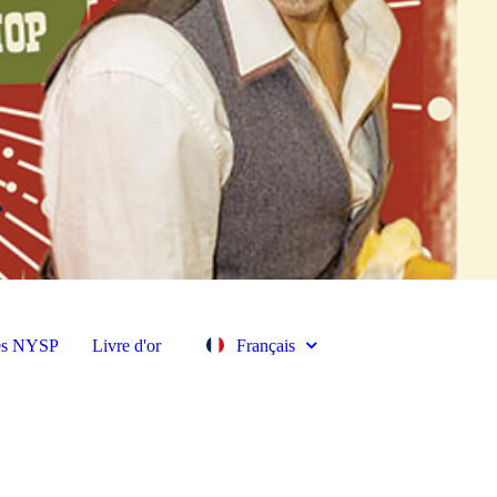
es NYSP
Livre d'or
Français