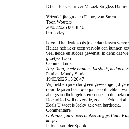
DJ en Tekstschrijver Muziek Single.s Danny
Vriendelijke groeten Danny van Strien
Toon Wouters
20/03/2025
00:18:46
hoi Jacky,
ik vond het leuk zoals je de danslessen verzo
Helaas heb ik er geen vervolg aan kunnen ge
veel liefde en succes gewenst. ik denk dat we
groetjes Toon
Commentaire:
Hey Toon, mede namens Liesbeth, bedankt voo
Paul en Mandy Sturk
19/03/2025
15:26:47
Wij hebben jaren lang een geweldige tijd geh
door de jaren heen georganiseerd hebben ware
alle gezondheid,geluk en succes in de toekom
RocknRoll will never die, zoals ac//dc het al 
Zoals U weet is Jacky gek van hardrock.....
Commentaire:
Ook voor jouw neus maken ze gips Paul. Kom 
kusjes.
Patrick van der Spank