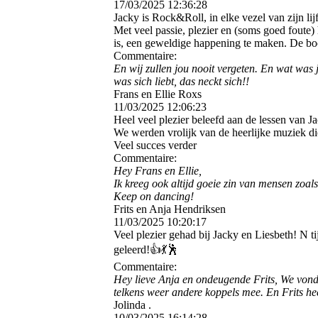
17/03/2025
12:36:28
Jacky is Rock&Roll, in elke vezel van zijn lijf
Met veel passie, plezier en (soms goed foute
is, een geweldige happening te maken. De boo
Commentaire:
En wij zullen jou nooit vergeten. En wat was j
was sich liebt, das neckt sich!!
Frans en Ellie Roxs
11/03/2025
12:06:23
Heel veel plezier beleefd aan de lessen van J
We werden vrolijk van de heerlijke muziek die J
Veel succes verder
Commentaire:
Hey Frans en Ellie,
Ik kreeg ook altijd goeie zin van mensen zoals 
Keep on dancing!
Frits en Anja Hendriksen
11/03/2025
10:20:17
Veel plezier gehad bij Jacky en Liesbeth! N ti
geleerd!👍💃🕺
Commentaire:
Hey lieve Anja en ondeugende Frits, We vonde
telkens weer andere koppels mee. En Frits he
Jolinda .
10/03/2025
16:14:28