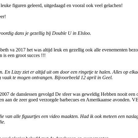
 leuke figuren geleerd, uitgedaagd en vooral ook veel gelachen!
er!
woordig dans je gezellig bij Double U in Elsloo.
esbeth va 2017 het was altijd leuk en gezellig ook alle evenementen bez
n is een groot succes !!!
n. En Lizzy ziet er altijd uit om door een ringetje te halen. Alles op el
og vaak te mogen ontvangen. Bijvoorbeeld 12 april in Geel.
f 2007 de danslessen gevolgd De sfeer was geweldig Hebben nooit een
n aan de zeer goed verzorgde barbecues en Amerikaanse avonden. VE
ullie van alle figuurtjes een video maakten. Had ik ook meteen een nasla
ie.