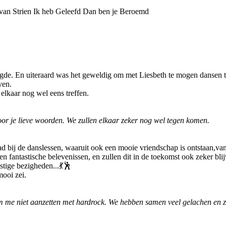
 van Strien Ik heb Geleefd Dan ben je Beroemd
rgde. En uiteraard was het geweldig om met Liesbeth te mogen dansen ti
ven.
 elkaar nog wel eens treffen.
r je lieve woorden. We zullen elkaar zeker nog wel tegen komen.
ad bij de danslessen, waaruit ook een mooie vriendschap is ontstaan,va
n fantastische belevenissen, en zullen dit in de toekomst ook zeker b
stige bezigheden...💃🕺
mooi zei.
me niet aanzetten met hardrock. We hebben samen veel gelachen en zul