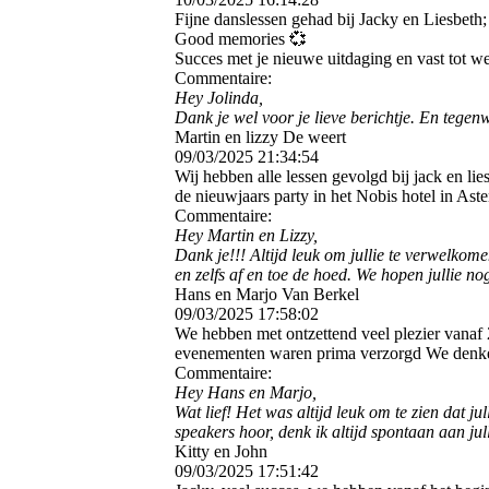
Fijne danslessen gehad bij Jacky en Liesbeth;
Good memories 💞
Succes met je nieuwe uitdaging en vast tot we
Commentaire:
Hey Jolinda,
Dank je wel voor je lieve berichtje. En tegen
Martin en lizzy De weert
09/03/2025
21:34:54
Wij hebben alle lessen gevolgd bij jack en li
de nieuwjaars party in het Nobis hotel in Aste
Commentaire:
Hey Martin en Lizzy,
Dank je!!! Altijd leuk om jullie te verwelkome
en zelfs af en toe de hoed. We hopen jullie n
Hans en Marjo Van Berkel
09/03/2025
17:58:02
We hebben met ontzettend veel plezier vana
evenementen waren prima verzorgd We denke
Commentaire:
Hey Hans en Marjo,
Wat lief! Het was altijd leuk om te zien dat j
speakers hoor, denk ik altijd spontaan aan jull
Kitty en John
09/03/2025
17:51:42