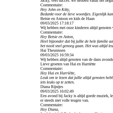
Jacky, veel succes. we hebben vanaf het begi
Commentaire:
Hey John en Kitty,
Bedankt voor de lieve woordjes. Eigenlijk kan 
Betsie en Antoon en kids de Haan
09/03/2025
17:18:17
Wij hebben met onze kinderen altijd genoten 
Commentaire:
Hey Betsie en Anton,
Heel bijzonder dat bij jullie de hele familie
het nooit snel genoeg gaan. Het was altijd le
Hai Theunissen
09/03/2025
16:59:34
Wij hebben altijd genoten van de dans avond
Lieve groeten van Hai en Harriëtte
Commentaire:
Hey Hai en Harriëtte,
Leuk om te lezen dat jullie altijd genoten he
iets leuks op te zetten.
Diana Rijntjes
09/03/2025
16:02:49
Een avond bij Jacky is altijd goede muziek, 
er steeds met volle teugen van.
Commentaire:
Hey Diana,