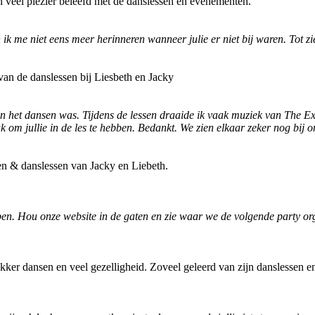
n veel plezier beleefd met de danslessen en evenementen.
ik me niet eens meer herinneren wanneer julie er niet bij waren. Tot zi
van de danslessen bij Liesbeth en Jacky
 aan het dansen was. Tijdens de lessen draaide ik vaak muziek van The E
uk om jullie in de les te hebben. Bedankt. We zien elkaar zeker nog bij
en & danslessen van Jacky en Liebeth.
bben. Hou onze website in de gaten en zie waar we de volgende party org
lekker dansen en veel gezelligheid. Zoveel geleerd van zijn danslessen